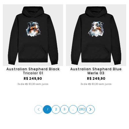
Australian Shepherd Black
Australian Shepherd Blue
Tricolor 01
Merle 03
R$ 249,90
R$ 249,90
3x de R$ 83,30 sem juros
3x de R$ 83,30 sem juros
1
2
3
…
282