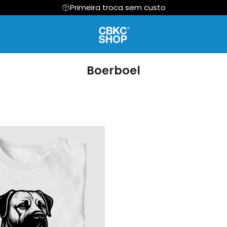
Primeira troca sem custo
a Inu
Regata
Akita Japonês
Cropped
American Bull
Boerboel
 e Caribe
Hoodie Moletom
Am Hairless Terrier
Suéter Moletom
Am Pit Bull
ttle Dog
Australian Shephered
Azawakh
t Hound
Beagle
Bernese Mountain
onhound
Boerboel
Border Collie
 Terrier
Bouvier des Flandres
Boxer
ian Bull
Buldogue Campeiro
Bull Terrier
ldog
Buldogue Francês
Bullmastiff