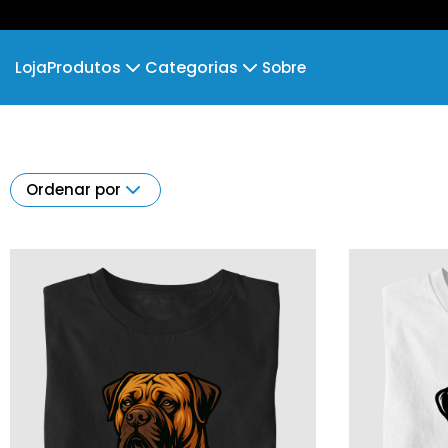
Produtos
Categorias
Loja
Sobre
Camiseta
Afghan Hound
Camiseta Infantil
Akit
Cropped Moletom
American Foxhound
Américas
Camiseta Algodão Peruano
Ordenar por
Body Infantil
Amstaff
Camiseta Oversized
Aust Ca
Basenji
Basse
Bichon Frise
B&T Co
Borzoi
Boston
Braco Alemão
Brazil
Bull Terrier Mini
Bul