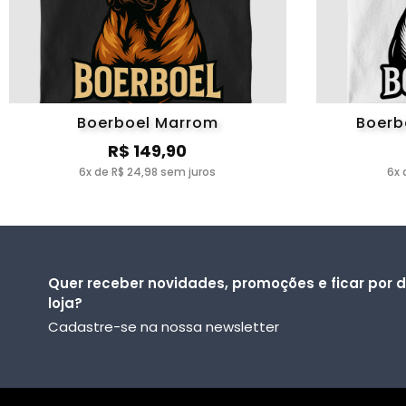
Cane Corso
Cão Cris
Chihuahua
Chow
Collie Pelo Longo
Dach
Boerboel Marrom
Boerb
R$ 149,90
Dobermann
Dogo A
6x de R$ 24,98 sem juros
6x 
Fila Brasileiro
Fox T
Griffon
Husky S
Kangal
Kerry Bl
Quer receber novidades, promoções e ficar por 
loja?
Leonberger
Malamute
Cadastre-se na nossa newsletter
Old English Sheepdog
Ovelhei
Pr Belga Malinois
Pastor Br