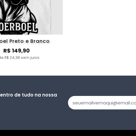
ta Chinês
Cavalier
CBKC
 Chow
Cocker Americano
Cocker Spaniel I
shund
Dálmata
Dia dos Pais
oel Preto e Branco
R$ 149,90
rgentino
Dogue Alemão
Dogue de Borde
de R$ 24,98 sem juros
errier
Frases
Golden Retrieve
iberiano
Irish Wolfhound
Jack Russell
ue Terrier
Kuvasz
Labrador Retriev
dentro de tudo na nossa
 do Alasca
Mastiff
Mini Am Shephe
ro Gaucho
Papillon
Pastor Alemã
anco Suiço
Pastor de Shetland
Pastor do Cauc