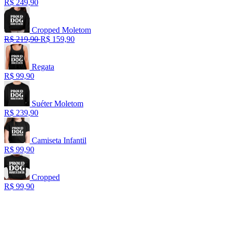
R$ 249,90
Cropped Moletom
R$ 219,90
R$ 159,90
Regata
R$ 99,90
Suéter Moletom
R$ 239,90
Camiseta Infantil
R$ 99,90
Cropped
R$ 99,90